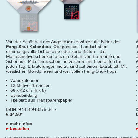
Von der Schönheit des Augenblicks erzählen die Bilder des
W
Feng-Shui-Kalenders
. Ob grandiose Landschaften,
J
stimmungsvolle Lichteffekte oder zarte Blüten – die
a
Monatsmotive schenken uns ein Gefühl von Harmonie und
e
Schönheit. Mit chinesischen Tierzeichen und Elementen für
W
jeden Tag. Erläuterungen hierzu sind auf einem Extrablatt. Mit
v
westlichen Mondphasen und wertvollen Feng-Shui-Tipps.
W
Wandkalender
12 Motive, 15 Seiten
68 x 42 cm (h x b)
Spiralbindung
Titelblatt aus Transparentpapier
ISBN: 978-3-948276-36-2
€ 34,90*
€
mehr Infos
bestellen