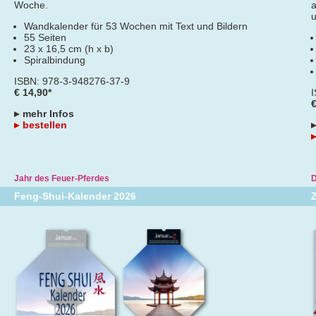
Woche.
a
u
Wandkalender für 53 Wochen mit Text und Bildern
55 Seiten
23 x 16,5 cm (h x b)
Spiralbindung
ISBN: 978-3-948276-37-9
€ 14,90*
€
mehr Infos
bestellen
Jahr des Feuer-Pferdes
D
Feng-Shui-Kalender 2026