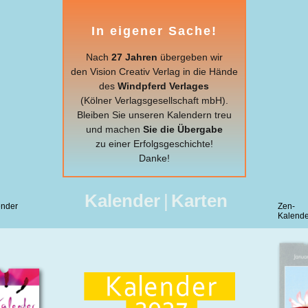
In eigener Sache!
Nach
27 Jahren
übergeben wir
den Vision Creativ Verlag in die Hände
des
Windpferd Verlages
(Kölner Verlagsgesellschaft mbH).
Bleiben Sie unseren Kalendern treu
und machen
Sie die Übergabe
zu einer Erfolgsgeschichte!
Danke!
Kalender
|
Karten
ender
Zen-
Kalende